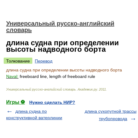
Универсальный русско-английский
словарь
длина судна при определении
высоты надводного борта
Толкование
Перевод
длина судна при определении высоты надводного борта
Naval:
freeboard line, length of freeboard rule
Универсальный русско-английский словарь
.
Академик.ру
.
2011
.
Игры ⚽
Нужно сделать НИР?
длина судна по
длина сухопутной трассы
конструктивной ватерлинии
трубопровода