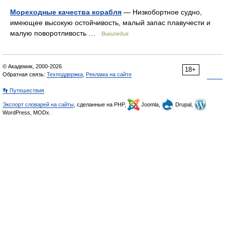
Мореходные качества корабля
— Низкобортное судно,
имеющее высокую остойчивость, малый запас плавучести и
малую поворотливость …
Википедия
© Академик, 2000-2026
18+
Обратная связь:
Техподдержка
,
Реклама на сайте
👣 Путешествия
Экспорт словарей на сайты
, сделанные на PHP,
Joomla,
Drupal,
WordPress, MODx.